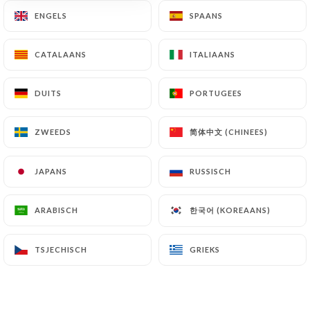
ENGELS
ENGELS
SPAANS
SPAANS
sylvie garibaldi beoordeelde
CATALAANS
CATALAANS
ITALIAANS
ITALIAANS
SG
2/5
L'emplacement à l'ombre nous a été refusé
DUITS
DUITS
PORTUGEES
PORTUGEES
jusqu'à ce que l'on ne tienne plus.. très
décu du repas et pour couronner le tout,il
简体中文 (CHINEES)
简体中文 (CHINEES)
ZWEEDS
ZWEEDS
n'y avait plus de dessert commandé mais
plutôt que de redonner la carte aux
JAPANS
JAPANS
RUSSISCH
RUSSISCH
clients, on leur impose un
dessert....serveuse très sympatique et
한국어 (KOREAANS)
한국어 (KOREAANS)
ARABISCH
ARABISCH
heureusement qu'elle était là, on ne peut
pas en dire autant du serveur, bref
TSJECHISCH
TSJECHISCH
GRIEKS
GRIEKS
mauvaise expérience qui ne se
renouvellera pas
26/05/2026
•
02:11