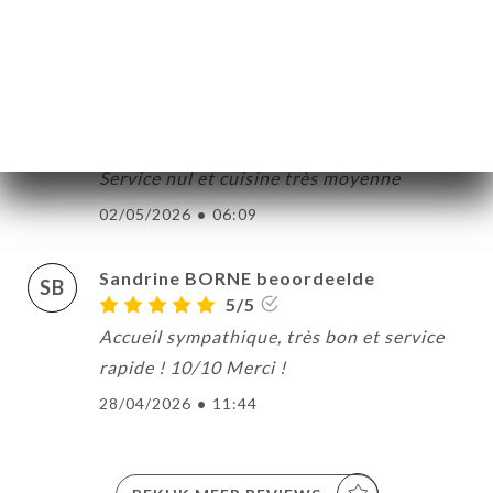
vraiment la peine.
02/05/2026
•
05:47
Veronique Lejeune beoordeelde
VL
2/5
Service nul et cuisine très moyenne
02/05/2026
•
06:09
Sandrine BORNE beoordeelde
SB
5/5
Accueil sympathique, très bon et service
rapide ! 10/10 Merci !
28/04/2026
•
11:44