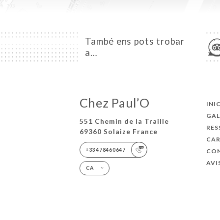
També ens pots trobar
a…
Chez Paul’O
INI
GAL
551 Chemin de la Traille
RES
69360 Solaize France
CA
+33478460647
CO
AVI
CA