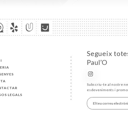
Segueix totes
CI
Paul’O
ERIA
SENYES
RTA
Subscriu-te al nostre ne
NTACTAR
esdeveniments i promo
SOS LEGALS