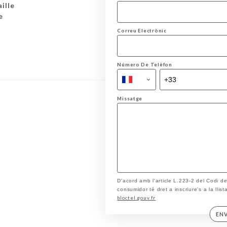
ille
e
Correu Electrònic
Número De Telèfon
Missatge
D'acord amb l'article L.223-2 del Codi d
consumidor té dret a inscriure's a la llis
bloctel.gouv.fr
EN