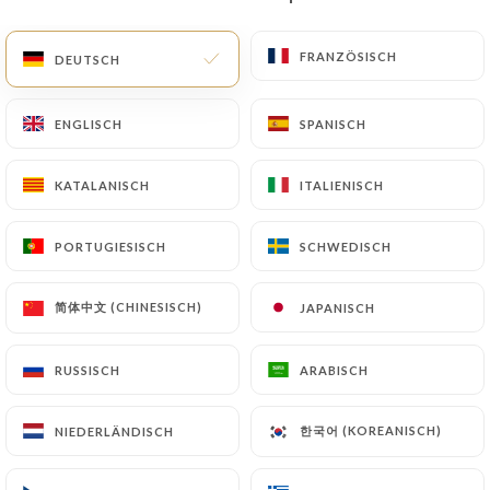
DE
MENÜ
FRANZÖSISCH
FRANZÖSISCH
DEUTSCH
DEUTSCH
ENGLISCH
ENGLISCH
SPANISCH
SPANISCH
KATALANISCH
KATALANISCH
ITALIENISCH
ITALIENISCH
/
START
KONTAKT
Kontakt
PORTUGIESISCH
PORTUGIESISCH
SCHWEDISCH
SCHWEDISCH
简体中文 (CHINESISCH)
简体中文 (CHINESISCH)
JAPANISCH
JAPANISCH
RUSSISCH
RUSSISCH
ARABISCH
ARABISCH
한국어 (KOREANISCH)
한국어 (KOREANISCH)
NIEDERLÄNDISCH
NIEDERLÄNDISCH
Chez Paul’O