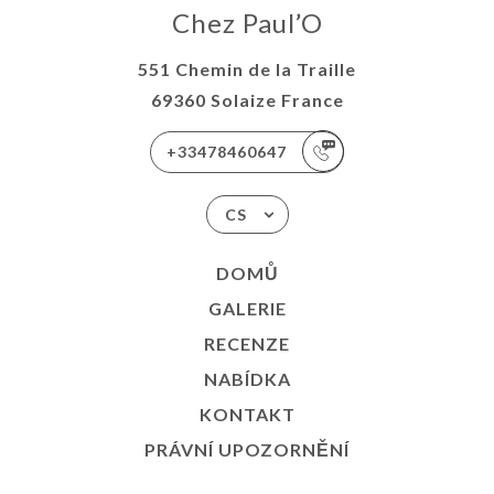
Chez Paul’O
551 Chemin de la Traille
69360 Solaize France
+33478460647
CS
DOMŮ
GALERIE
RECENZE
NABÍDKA
KONTAKT
PRÁVNÍ UPOZORNĚNÍ