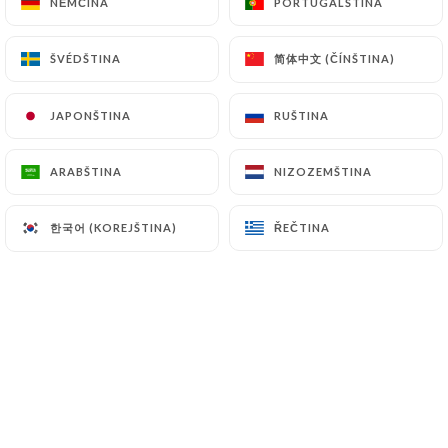
NĚMČINA
NĚMČINA
PORTUGALŠTINA
PORTUGALŠTINA
简体中文 (ČÍNŠTINA)
简体中文 (ČÍNŠTINA)
ŠVÉDŠTINA
ŠVÉDŠTINA
JAPONŠTINA
JAPONŠTINA
RUŠTINA
RUŠTINA
ARABŠTINA
ARABŠTINA
NIZOZEMŠTINA
NIZOZEMŠTINA
한국어 (KOREJŠTINA)
한국어 (KOREJŠTINA)
ŘEČTINA
ŘEČTINA