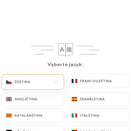
Vyberte jazyk:
Vyberte jazyk:
FRANCOUZŠTINA
FRANCOUZŠTINA
ČEŠTINA
ČEŠTINA
ANGLIČTINA
ANGLIČTINA
ŠPANĚLŠTINA
ŠPANĚLŠTINA
KATALÁNŠTINA
KATALÁNŠTINA
ITALŠTINA
ITALŠTINA