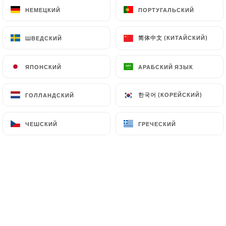
НЕМЕЦКИЙ
НЕМЕЦКИЙ
ПОРТУГАЛЬСКИЙ
ПОРТУГАЛЬСКИЙ
简体中文 (КИТАЙСКИЙ)
简体中文 (КИТАЙСКИЙ)
ШВЕДСКИЙ
ШВЕДСКИЙ
ЯПОНСКИЙ
ЯПОНСКИЙ
АРАБСКИЙ ЯЗЫК
АРАБСКИЙ ЯЗЫК
한국어 (КОРЕЙСКИЙ)
한국어 (КОРЕЙСКИЙ)
ГОЛЛАНДСКИЙ
ГОЛЛАНДСКИЙ
ЧЕШСКИЙ
ЧЕШСКИЙ
ГРЕЧЕСКИЙ
ГРЕЧЕСКИЙ