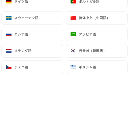
ドイツ語
ドイツ語
ポルトガル語
ポルトガル語
スウェーデン語
スウェーデン語
简体中文（中国語）
简体中文（中国語）
ロシア語
ロシア語
アラビア語
アラビア語
オランダ語
オランダ語
한국어（韓国語）
한국어（韓国語）
チェコ語
チェコ語
ギリシャ語
ギリシャ語